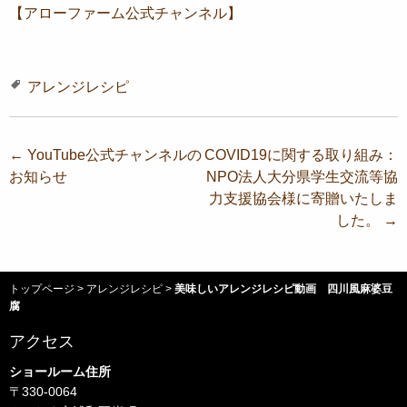
【アローファーム公式チャンネル】
アレンジレシピ
投
←
YouTube公式チャンネルの
COVID19に関する取り組み：
お知らせ
NPO法人大分県学生交流等協
稿
力支援協会様に寄贈いたしま
ナ
した。
→
ビ
ゲ
トップページ
>
アレンジレシピ
>
美味しいアレンジレシピ動画 四川風麻婆豆
ー
腐
シ
アクセス
ョ
ショールーム住所
ン
〒330-0064