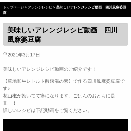
トップページ
>
アレンジレシピ
>
美味しいアレンジレシピ動画 四川風麻婆豆
腐
美味しいアレンジレシピ動画 四川
風麻婆豆腐
2021年3月17日
美味しいアレンジレシピ動画のご紹介です！
【草地和牛レトルト酸辣湯の素】で作る四川風麻婆豆腐で
す♪
花山椒が効いてて癖になります。ごはんのおともに是
非！！
詳しいレシピは下記動画をご覧ください。