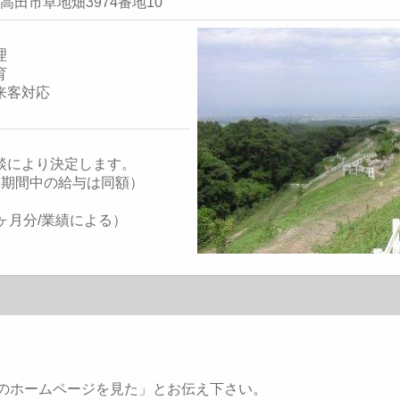
豊後高田市草地畑3974番地10
理
育
来客対応
談により決定します。
（期間中の給与は同額）
ヶ月分/業績による）
のホームページを見た」とお伝え下さい。