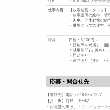
住所
〒879-0601 大分県
仕事内容
【牧場運営スタッフ】
・牧場設備の維持・管
・肉牛、他小動物の飼
・乗馬クラブの運営、
給与
日給：8,100円～
＊経験等を考慮し、面
＊試用期間2ヶ月あり
・昇給あり
・賞与あり（年2回・2
応募・問合せ先
【連絡先】電話：048-835-7227
【担 当】河野 正一郎
＊お電話の際は、「アローファーム