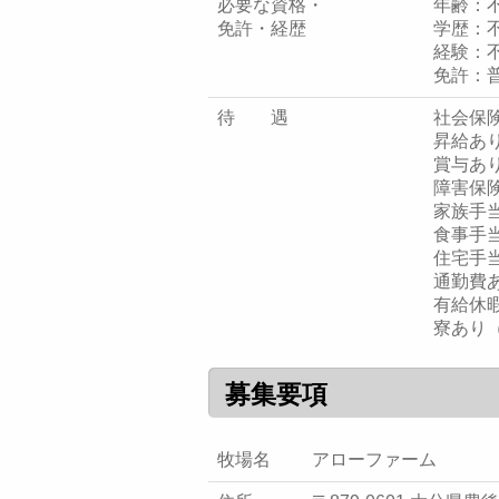
必要な資格・
年齢：
免許・経歴
学歴：
経験：
免許：
待 遇
社会保
昇給あ
賞与あり
障害保
家族手
食事手
住宅手当
通勤費
有給休
寮あり
募集要項
牧場名
アローファーム