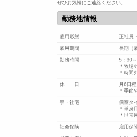
ぜひお気軽にご連絡ください。
勤務地情報
雇用形態
正社員
雇用期間
長期（
勤務時間
5：30
＊牧場
＊時間
休 日
月6日程
＊季節
寮・社宅
個室タ
＊単身用
＊世帯用
社会保険
雇用保