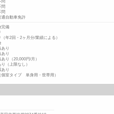
不問
不問
不問
普通自動車免許
険完備
り
（年2回・2ヶ月分/業績による）
険
当あり
当あり
あり（20,000円/月）
あり（上限なし）
暇あり
（個室タイプ 単身用・世帯用）