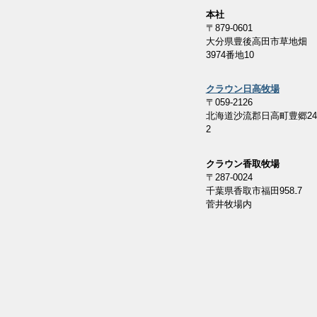
本社
〒879-0601
大分県豊後高田市草地畑
3974番地10
クラウン日高牧場
〒059-2126
北海道沙流郡日高町豊郷245
2
クラウン香取
牧場
〒287-0024
千葉県香取市福田958₋
菅井牧場内