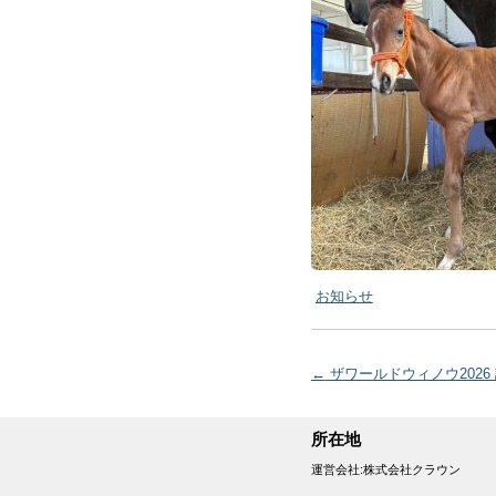
お知らせ
投稿ナビゲーショ
←
ザワールドウィノウ2026
所在地
運営会社:株式会社クラウン