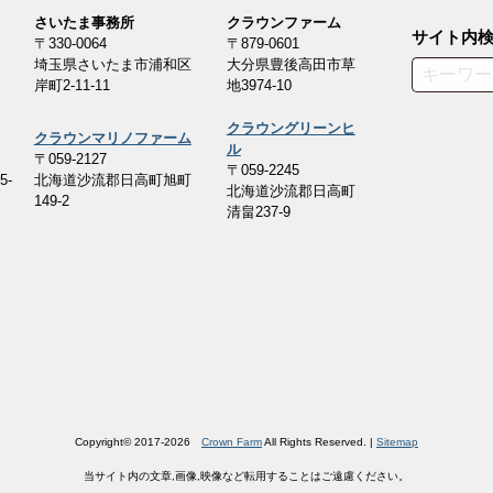
さいたま事務所
クラウンファーム
サイト内
〒330-0064
〒879-0601
埼玉県さいたま市浦和区
大分県豊後高田市草
Search
岸町2-11-11
地3974-10
クラウングリーンヒ
クラウンマリノファーム
ル
〒059-2127
〒059-2245
-
北海道沙流郡日高町旭町
北海道沙流郡日高町
149-2
清畠237-9
7
Copyright© 2017-2026
Crown Farm
All Rights Reserved. |
Sitemap
当サイト内の文章,画像,映像など転用することはご遠慮ください。