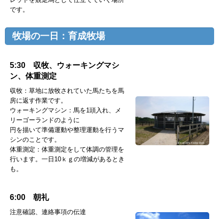
です。
牧場の一日：育成牧場
5:30 収牧、ウォーキングマシ
ン、体重測定
収牧：草地に放牧されていた馬たちを馬
房に返す作業です。
ウォーキングマシン：馬を1頭入れ、メ
リーゴーランドのように
円を描いて準備運動や整理運動を行うマ
シンのことです。
体重測定：体重測定をして体調の管理を
行います。一日10ｋｇの増減があるとき
も。
6:00 朝礼
注意確認、連絡事項の伝達