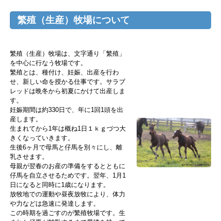
繁殖（生産）牧場について
繁殖（生産）牧場は、文字通り「繁殖」
を中心に行なう牧場です。
繁殖とは、種付け、妊娠、出産を行わ
せ、新しい命を授かる仕事です。サラブ
レッドは晩冬から初夏にかけて出産しま
す。
妊娠期間は約330日で、年に1回1頭を出
産します。
生まれてから1年は概ね1日１ｋｇづつ大
きくなっていきます。
生後6ヶ月で母馬と仔馬を別々にし、離
乳させます。
母親が翌春のお産の準備をするとともに
仔馬を自立させるためです。翌年、1月1
日になると同時に1歳になります。
放牧地での運動や昼夜放牧により、体力
や力などは急速に発達します。
この時期を過ごすのが繁殖牧場です。生