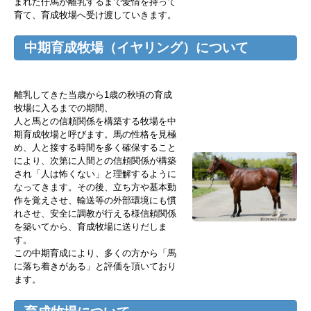
まれた仔馬が離乳するまで愛情を持って
育て、育成牧場へ受け渡していきます。
中期育成牧場（イヤリング）について
離乳してきた当歳から1歳の秋頃の育成
牧場に入るまでの期間、
人と馬との信頼関係を構築する牧場を中
期育成牧場と呼びます。馬の性格を見極
め、人と接する時間を多く確保すること
により、次第に人間との信頼関係が構築
され「人は怖くない」と理解するように
なってきます。その後、立ち方や基本動
作を覚えさせ、輸送等の外部環境にも慣
れさせ、安全に調教が行える様信頼関係
を築いてから、育成牧場に送りだしま
す。
この中期育成により、多くの方から「馬
に落ち着きがある」と評価を頂いており
ます。