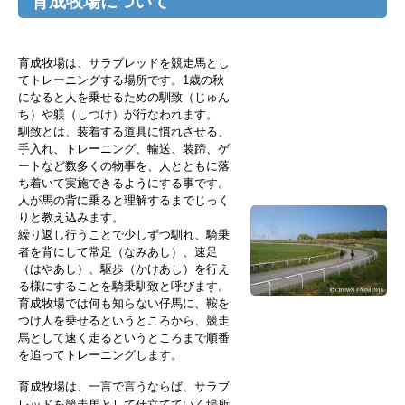
育成牧場について
育成牧場は、サラブレッドを競走馬とし
てトレーニングする場所です。1歳の秋
になると人を乗せるための馴致（じゅん
ち）や躾（しつけ）が行なわれます。
馴致とは、装着する道具に慣れさせる、
手入れ、トレーニング、輸送、装蹄、ゲ
ートなど数多くの物事を、人とともに落
ち着いて実施できるようにする事です。
人が馬の背に乗ると理解するまでじっく
りと教え込みます。
繰り返し行うことで少しずつ馴れ、騎乗
者を背にして常足（なみあし）、速足
（はやあし）、駆歩（かけあし）を行え
る様にすることを騎乗馴致と呼びます。
育成牧場では何も知らない仔馬に、鞍を
つけ人を乗せるというところから、競走
馬として速く走るというところまで順番
を追ってトレーニングします。
育成牧場は、一言で言うならば、サラブ
レッドを競走馬として仕立てていく場所