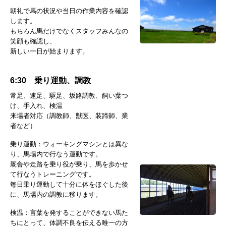
朝礼で馬の状況や当日の作業内容を確認
します。
もちろん馬だけでなくスタッフみんなの
笑顔も確認し、
新しい一日が始まります。
6:30 乗り運動、調教
常足、速足、駆足、坂路調教、飼い葉つ
け、手入れ、検温
来場者対応（調教師、獣医、装蹄師、業
者など）
乗り運動：ウォーキングマシンとは異な
り、馬場内で行なう運動です。
厩舎や走路を乗り役が乗り、馬を歩かせ
て行なうトレーニングです。
毎日乗り運動して十分に体をほぐした後
に、馬場内の調教に移ります。
検温：言葉を発することができない馬た
ちにとって、体調不良を伝える唯一の方