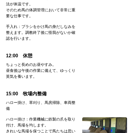
法が体温です。
そのため馬の体調管理において非常に重
要な仕事です。
手入れ：ブラシをかけ馬の身だしなみを
整えます。調教終了後に怪我がないか確
認を行います。
12:00 休憩
ちょっと長めのお昼やすみ。
昼食後は午後の作業に備えて、ゆっくり
英気を養います。
15:00 牧場内整備
ハロー掛け、草刈り、馬房掃除、車両整
備
ハロー掛け：作業機械に鉄製の爪を取り
付け、馬場を均します。
きれいな馬場を保つことで馬たちは思い