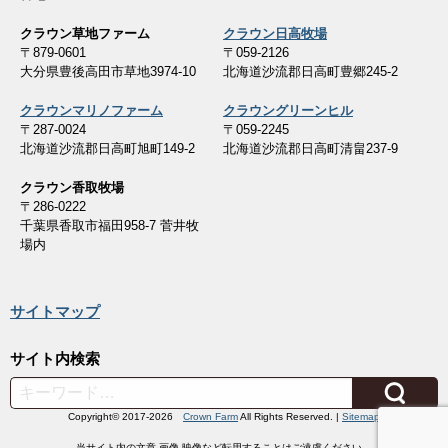
クラウン草地ファーム
クラウン日高牧場
〒879-0601
〒059-2126
大分県豊後高田市草地3974-10
北海道沙流郡日高町豊郷245-2
クラウンマリノファーム
クラウングリーンヒル
〒287-0024
〒059-2245
北海道沙流郡日高町旭町149-2
北海道沙流郡日高町清畠237-9
クラウン香取牧場
〒286-0222
千葉県香取市福田958-7 菅井牧
場内
サイトマップ
サイト内検索
Search
Copyright© 2017-2026
Crown Farm
All Rights Reserved. |
Sitemap
当サイト内の文章,画像,映像など転用することはご遠慮ください。