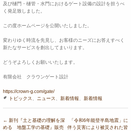
及び樋門・樋管・水門におけるゲート設備の設計を担うべ
く発足致しました。
この度ホームページを公開いたしました。
変わりゆく時流を先見し、お客様のニーズにお答えすべく
新たなサービスを創出してまいります。
どうぞよろしくお願いいたします。
有限会社 クラウンゲート設計
https://crown-g.com/gate/
トピックス
、
ニュース
、
新着情報
、
新着情報
投
←
新刊『土と基礎の理解を深
「令和6年能登半島地震」に
める 地盤工学の基礎』販売
伴う災害により被災された皆
稿