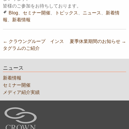
皆様のご参加をお待ちしております。
Blog
、
セミナー開催
、
トピックス
、
ニュース
、
新着情
報
、
新着情報
投
←
クラウングループ インス
夏季休業期間のお知らせ
→
タグラムのご紹介
稿
ナ
ニュース
ビ
ゲ
新着情報
セミナー開催
ー
メディア紹介実績
シ
ョ
ン