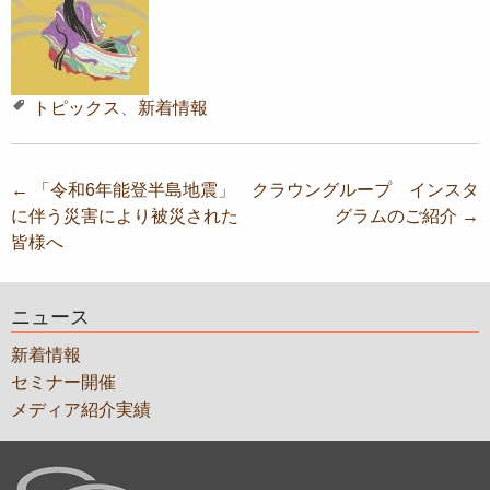
トピックス
、
新着情報
投
←
「令和6年能登半島地震」
クラウングループ インスタ
に伴う災害により被災された
グラムのご紹介
→
稿
皆様へ
ナ
ビ
ニュース
ゲ
新着情報
ー
セミナー開催
シ
メディア紹介実績
ョ
ン