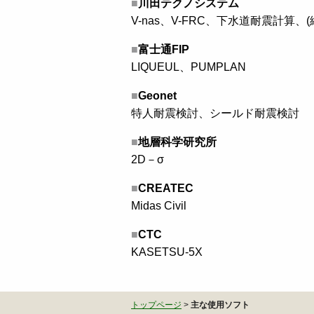
■
川田テクノシステム
V-nas、V-FRC、下水道耐震計算
■
富士通FIP
LIQUEUL、PUMPLAN
■
Geonet
特人耐震検討、シールド耐震検討
■
地層科学研究所
2D－σ
■
CREATEC
Midas Civil
■
CTC
KASETSU-5X
トップページ
>
主な使用ソフト