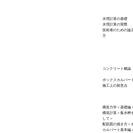
水理計算の基礎
水理計算の実際
技術者のための論
方
コンクリート概論
ボックスカルバー
施工上の留意点
構造力学＜基礎編
構造計算＜集水桝
して＞
配筋図の描き方＜
カルバート基本編