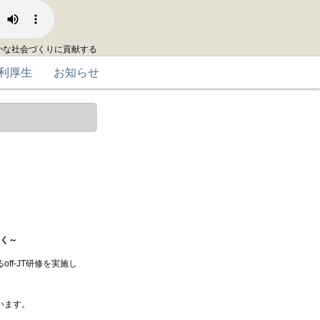
かな社会づくりに貢献する
利厚生
お知らせ
！
磨く～
f-JT研修を実施し
います。