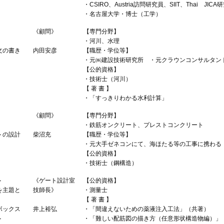
・CSIRO、Austria訪問研究員、SIIT、Thai JICA
・名古屋大学・博士（工学）
《顧問》
【専門分野】
・河川、水理
文の書き
内田安彦
【職歴・学位等】
・元㈱建設技術研究所 ・元クラウンコンサルタン
【公的資格】
・技術士（河川）
【 著 書 】
・「すっきりわかる水利計算」
《顧問》
【専門分野】
・鉄筋オンクリート、プレストコンクリート
トの設計
柴沼充
【職歴・学位等】
・元大手ゼネコンにて、海ほたる等の工事に携わる
【公的資格】
・技術士（鋼構造）
＞
《ゲート設計室
【公的資格】
を主題と
技師長》
・測量士
【 著 書 】
ボックス
井上裕弘
・「間違えないための薬液注入工法」（共著）
＞
・「難しい配筋図の描き方（任意形状構造物編）」