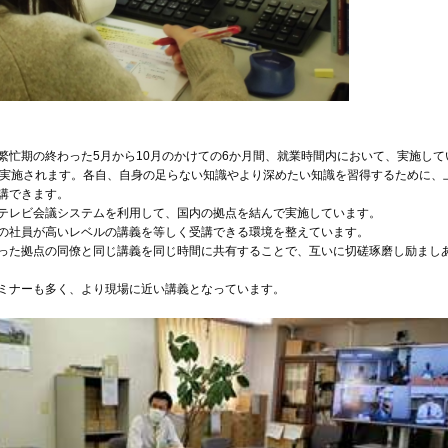
」
繁忙期の終わった5月から10月のかけての6か月間、就業時間内において、実施して
で実施されます。各自、自身の足らない知識やより深めたい知識を習得するために、
講できます。
テレビ会議システムを利用して、国内の拠点を結んで実施しています。
の社員が高いレベルの講義を等しく受講できる環境を整えています。
った拠点の同僚と同じ講義を同じ時間に共有することで、互いに切磋琢磨し励まし
ミナーも多く、より現場に近い講義となっています。