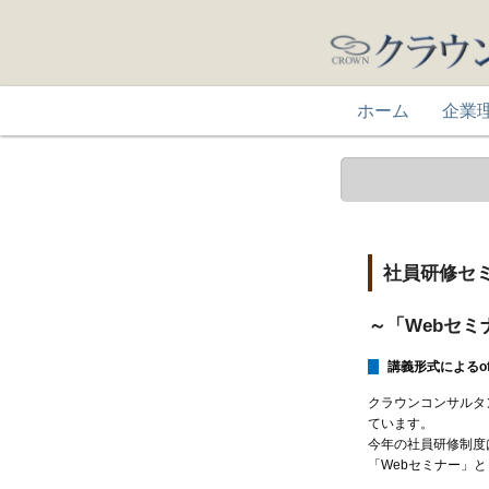
ホーム
企業
社員研修セ
～「Webセ
講義形式によるo
クラウンコンサルタ
ています。
今年の社員研修制度
「Webセミナー」