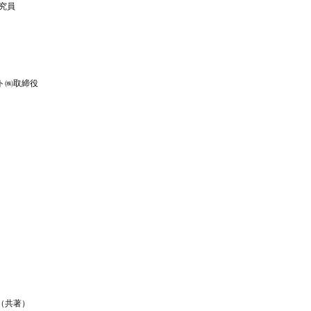
研究員
ト㈱取締役
（共著）