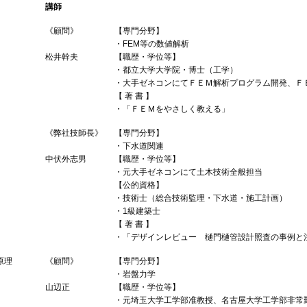
講師
《顧問》
【専門分野】
・FEM等の数値解析
松井幹夫
【職歴・学位等】
・都立大学大学院・博士（工学）
・大手ゼネコンにてＦＥＭ解析プログラム開発、Ｆ
【 著 書 】
・「ＦＥＭをやさしく教える」
《弊社技師長》
【専門分野】
・下水道関連
中伏外志男
【職歴・学位等】
・元大手ゼネコンにて土木技術全般担当
【公的資格】
・技術士（総合技術監理・下水道・施工計画）
・1級建築士
【 著 書 】
・「デザインレビュー 樋門樋管設計照査の事例と注
原理
《顧問》
【専門分野】
・岩盤力学
山辺正
【職歴・学位等】
・元埼玉大学工学部准教授、名古屋大学工学部非常