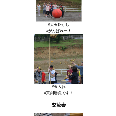
#大玉転がし
#がんばれー！
#玉入れ
#真剣勝負です！
交流会