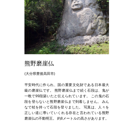
熊野磨崖仏
(大分県豊後高田市)
平安時代に作られ、国の重要文化財である日本最大
級の磨崖仏です。 熊野磨崖仏まで続く石段は、鬼が
一晩で99段築いたと伝えられています。 この鬼の石
段を登らないと熊野磨崖仏まで到着しません。 みん
なで杖を持って石段を登りました。 写真は、人々を
正しい道に導いていくれる存在と言われている熊野
磨崖仏の不動明王。 約8メートルの高さがあります。