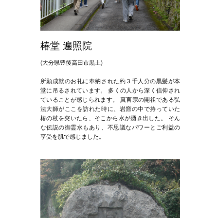
椿堂 遍照院
(大分県豊後高田市黒土)
所願成就のお礼に奉納された約３千人分の黒髪が本
堂に吊るされています。 多くの人から深く信仰され
ていることが感じられます。 真言宗の開祖である弘
法大師がここを訪れた時に、岩窟の中で持っていた
椿の杖を突いたら、そこから水が湧き出した。 そん
な伝説の御霊水もあり、不思議なパワーとご利益の
享受を肌で感じました。