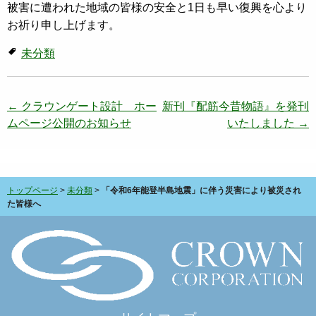
被害に遭われた地域の皆様の安全と1日も早い復興を心より
お祈り申し上げます。
未分類
投
←
クラウンゲート設計 ホー
新刊『配筋今昔物語』を発刊
ムページ公開のお知らせ
いたしました
→
稿
ナ
ビ
トップページ
>
未分類
>
「令和6年能登半島地震」に伴う災害により被災され
ゲ
た皆様へ
ー
シ
ョ
ン