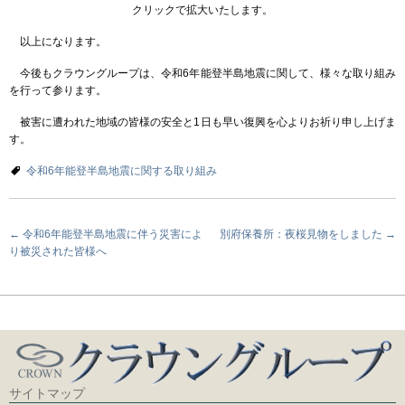
クリックで拡大いたします。
以上になります。
今後もクラウングループは、令和6年能登半島地震に関して、様々な取り組み
を行って参ります。
被害に遭われた地域の皆様の安全と1日も早い復興を心よりお祈り申し上げま
す。
令和6年能登半島地震に関する取り組み
投
←
令和6年能登半島地震に伴う災害によ
別府保養所：夜桜見物をしました
→
り被災された皆様へ
稿
ナ
ビ
ゲ
ー
シ
ョ
サイトマップ