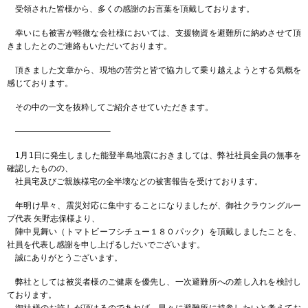
受領された皆様から、多くの感謝のお言葉を頂戴しております。
幸いにも被害が軽微な会社様においては、支援物資を避難所に納めさせて頂
きましたとのご連絡もいただいております。
頂きました文章から、現地の苦労と皆で協力して乗り越えようとする気概を
感じております。
その中の一文を抜粋してご紹介させていただきます。
———————————–
1月1日に発生しました能登半島地震におきましては、弊社社員全員の無事を
確認したものの、
社員宅及びご親族様宅の全半壊などの被害報告を受けております。
年明け早々、震災対応に集中することになりましたが、御社クラウングルー
プ代表 矢野志保様より、
陣中見舞い（トマトビーフシチュー１８０パック）を頂戴しましたことを、
社員を代表し感謝を申し上げるしだいでございます。
誠にありがとうございます。
弊社としては被災者様のご健康を優先し、一次避難所への差し入れを検討し
ております。