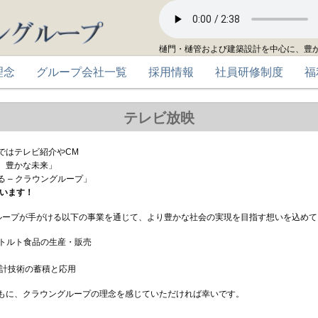
樋門・樋管および建築設計を中心に、豊
理念
グループ会社一覧
採用情報
社員研修制度
福
テレビ放映
ではテレビ紹介やCM
、豊かな未来」
 – クラウングループ」
ています！
ループが手がける以下の事業を通じて、より豊かな社会の実現を目指す想いを込めて
トルト食品の生産・販売
設計技術の蓄積と応用
もに、クラウングループの理念を感じていただければ幸いです。