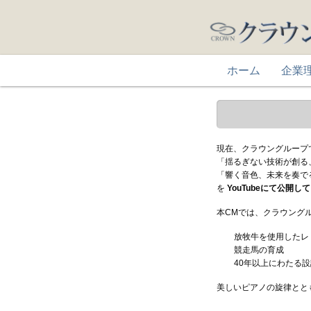
ホーム
企業
現在、クラウングループ
「揺るぎない技術が創る
「響く音色、未来を奏でる
を
YouTubeにて公開し
本CMでは、クラウング
放牧牛を使用したレ
競走馬の育成
40年以上にわたる
美しいピアノの旋律とと