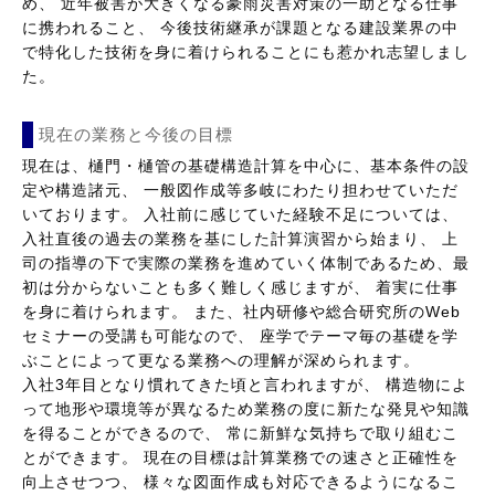
め、 近年被害が大きくなる豪雨災害対策の一助となる仕事
に携われること、 今後技術継承が課題となる建設業界の中
で特化した技術を身に着けられることにも惹かれ志望しまし
た。
現在の業務と今後の目標
現在は、樋門・樋管の基礎構造計算を中心に、基本条件の設
定や構造諸元、 一般図作成等多岐にわたり担わせていただ
いております。 入社前に感じていた経験不足については、
入社直後の過去の業務を基にした計算演習から始まり、 上
司の指導の下で実際の業務を進めていく体制であるため、最
初は分からないことも多く難しく感じますが、 着実に仕事
を身に着けられます。 また、社内研修や総合研究所のWeb
セミナーの受講も可能なので、 座学でテーマ毎の基礎を学
ぶことによって更なる業務への理解が深められます。
入社3年目となり慣れてきた頃と言われますが、 構造物によ
って地形や環境等が異なるため業務の度に新たな発見や知識
を得ることができるので、 常に新鮮な気持ちで取り組むこ
とができます。 現在の目標は計算業務での速さと正確性を
向上させつつ、 様々な図面作成も対応できるようになるこ