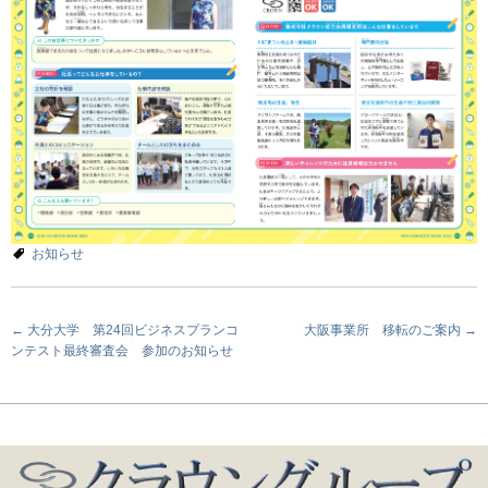
お知らせ
投
←
大分大学 第24回ビジネスプランコ
大阪事業所 移転のご案内
→
ンテスト最終審査会 参加のお知らせ
稿
ナ
ビ
ゲ
ー